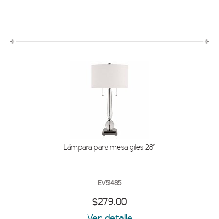
Lámpara para mesa giles 28''
EV51485
$279.00
Ver detalle