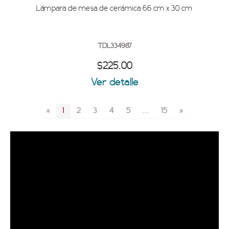
Lámpara de mesa de cerámica 66 cm x 30 cm
TDL334987
$225.00
Ver detalle
«
1
2
3
4
5
...
15
»