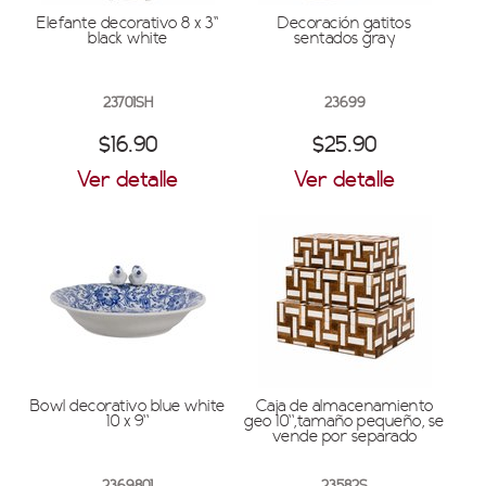
Elefante decorativo 8 x 3''
Decoración gatitos
black white
sentados gray
23701SH
23699
$16.90
$25.90
Ver detalle
Ver detalle
Bowl decorativo blue white
Caja de almacenamiento
10 x 9''
geo 10'',tamaño pequeño, se
vende por separado