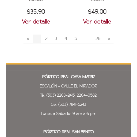
2369801
23582S
$35.90
$49.00
Ver detalle
Ver detalle
«
1
2
3
4
5
...
28
»
PÓRTICO REAL
CASA MATRIZ
ESCALÓN - CALLE EL MIRADOR
Tel: (503) 2263-2415, 2264-0582
Cel: (503) 7841-5243
Lunes a Sábado: 9 am a 6 pm
PÓRTICO REAL SAN BENITO