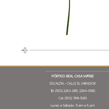
PÓRTICO REAL
CASA MATRIZ
ESCALÓN - CALLE EL MIRADOR
Tel: (503) 2263-2415, 2264-0582
Cel: (503) 7841-5243
Lunes a Sábado: 9 am a 6 pm