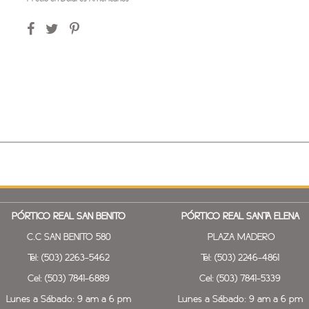
PÓRTICO REAL SAN BENITO
PÓRTICO REAL SANTA ELENA
C.C SAN BENITO 580
PLAZA MADERO
Tel: (503) 2263-5462
Tel: (503) 2246-4861
Cel: (503) 7841-6889
Cel: (503) 7841-5339
Lunes a Sábado: 9 am a 6 pm
Lunes a Sábado: 9 am a 6 pm