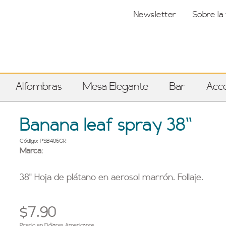
Newsletter
Sobre la
Alfombras
Mesa Elegante
Bar
Acce
Banana leaf spray 38''
Código: PSB406GR
Marca:
38" Hoja de plátano en aerosol marrón. Follaje.
$7.90
Precio en Dólares Americanos