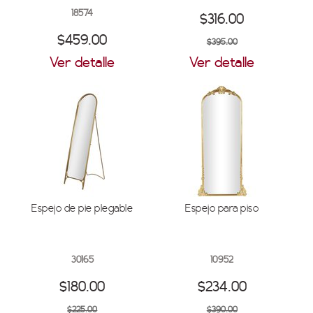
18574
$316.00
$459.00
$395.00
Ver detalle
Ver detalle
Espejo de pie plegable
Espejo para piso
30165
10952
$180.00
$234.00
$225.00
$390.00