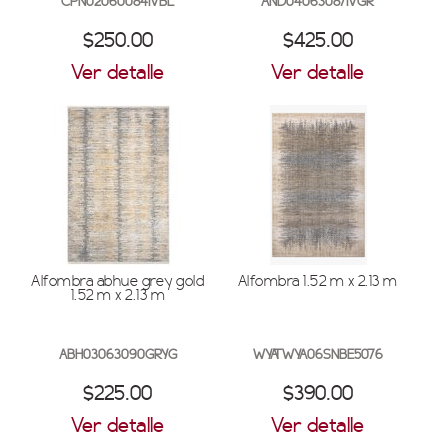
CPN02060084IVBL
AND04063087IVGR
$250.00
$425.00
Ver detalle
Ver detalle
Alfombra abhue grey gold
Alfombra 1.52 m x 2.13 m
1.52 m x 2.13 m
ABH03063090GRYG
WYATWYA06SNBE5076
$225.00
$390.00
Ver detalle
Ver detalle