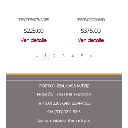
TEAGTEA07NADE5
TABITAI05CGNA53
$225.00
$375.00
Ver detalle
Ver detalle
«
1
2
3
4
5
»
PÓRTICO REAL
CASA MATRIZ
ESCALÓN - CALLE EL MIRADOR
Tel: (503) 2263-2415, 2264-0582
Cel: (503) 7841-5243
Lunes a Sábado: 9 am a 6 pm