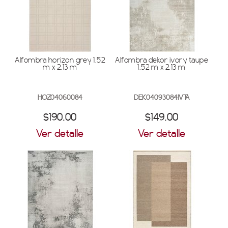
Alfombra horizon grey 1.52
Alfombra dekor ivory taupe
m x 2.13 m
1.52 m x 2.13 m
HOZ04060084
DEK04093084IVTA
$190.00
$149.00
Ver detalle
Ver detalle