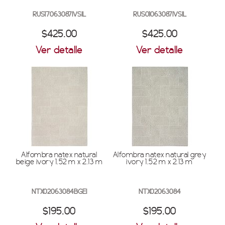
RUS17063087IVSIL
RUS01063087IVSIL
$425.00
$425.00
Ver detalle
Ver detalle
Alfombra natex natural
Alfombra natex natural grey
beige ivory 1.52 m x 2.13 m
ivory 1.52 m x 2.13 m
NTX02063084BGEI
NTX02063084
$195.00
$195.00