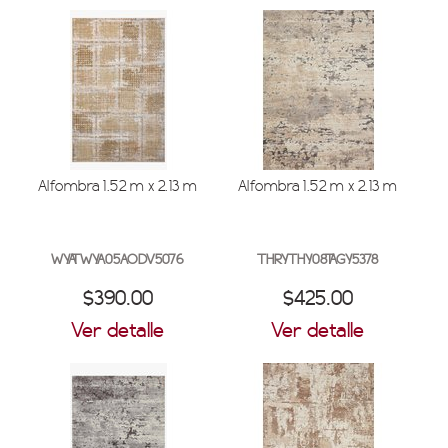
Alfombra 1.52 m x 2.13 m
Alfombra 1.52 m x 2.13 m
WYATWYA05AODV5076
THRYTHY08TAGY5378
$390.00
$425.00
Ver detalle
Ver detalle