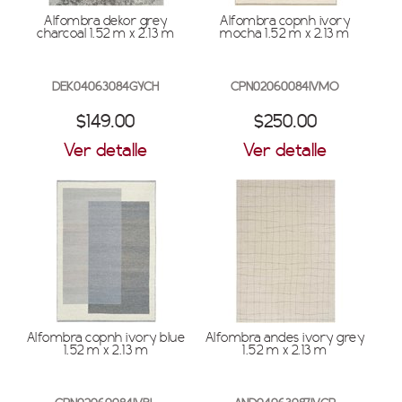
Alfombra dekor grey
Alfombra copnh ivory
charcoal 1.52 m x 2.13 m
mocha 1.52 m x 2.13 m
DEK04063084GYCH
CPN02060084IVMO
$149.00
$250.00
Ver detalle
Ver detalle
Alfombra copnh ivory blue
Alfombra andes ivory grey
1.52 m x 2.13 m
1.52 m x 2.13 m