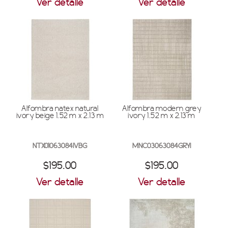
Ver detalle
Ver detalle
Alfombra natex natural
Alfombra modern grey
ivory beige 1.52 m x 2.13 m
ivory 1.52 m x 2.13 m
NTX01063084IVBG
MNC03063084GRYI
$195.00
$195.00
Ver detalle
Ver detalle