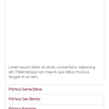
Lorem ipsum dolor sit amet, consectetur adipiscing
elit. Pellentesque non mauris quis tellus rhoncus
feugiat et at nibh.
Pórtico Santa Elena
Centro comercial Plaza Madero, Boulevard Santa
Pórtico San Benito
Elena, San Salvador.
Centro Comercial San Benito 580. Blvd El Hipódromo,