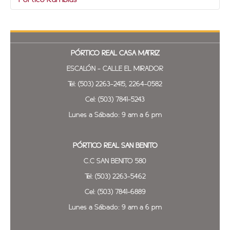
Pórtico Ramblas
Cel: 7841-5339
San Salvador.
Tel: 2246-4861
Centro comercial Las Ramblas, kilometro 10, Ciudad
Cel: 7841-6889
Merliot, Santa Tecla.
Tel: 2263-5462
Cel: 7841-5293
PÓRTICO REAL
CASA MATRIZ
Tel: 2278-1065
ESCALÓN - CALLE EL MIRADOR
Tel: (503) 2263-2415, 2264-0582
Cel: (503) 7841-5243
Lunes a Sábado: 9 am a 6 pm
PÓRTICO REAL SAN BENITO
C.C SAN BENITO 580
Tel: (503) 2263-5462
Cel: (503) 7841-6889
Lunes a Sábado: 9 am a 6 pm