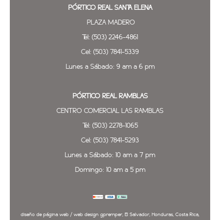
PÓRTICO REAL SANTA ELENA
PLAZA MADERO
Tel: (503) 2246-4861
Lorem ipsum dolor sit amet, consectetur adipiscing
Cel: (503) 7841-5339
elit. Pellentesque non mauris quis tellus rhoncus
feugiat et at nibh.
Lunes a Sábado: 9 am a 6 pm
PÓRTICO REAL
RAMBLAS
CENTRO COMERCIAL LAS RAMBLAS
Tel: (503) 2278-1065
Cel: (503) 7841-5293
Lunes a Sábado: 10 am a 7 pm
Domingo: 10 am a 5 pm
diseño de página web / web design gpremper, El Salvador, Honduras, Costa Rica,