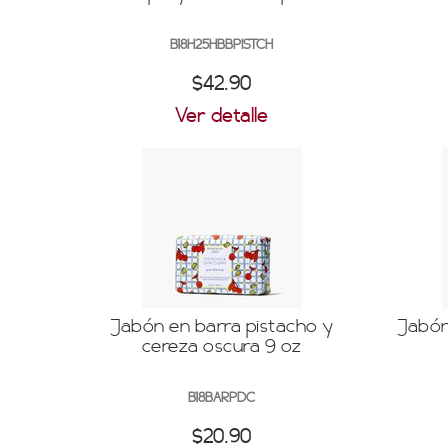
B18H25HBBPISTCH
$42.90
Ver detalle
Jabón en barra pistacho y
Jabón
cereza oscura 9 oz
B18BARPDC
$20.90