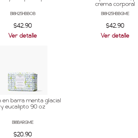
crema corporal
B18H25HBBOB
B18H25HBBGME
$42.90
$42.90
Ver detalle
Ver detalle
 en barra menta glacial
y eucalipto 90 oz
B18BARGME
$20.90