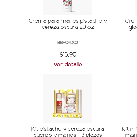
Crema para manos pistacho y
Cre
cereza oscura 20 oz
gla
B18HCPDC2
$16.90
Ver detalle
Kit pistacho y cereza oscura
Kit m
cuerpo y manos - 3 piezas
mano