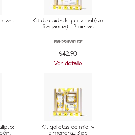
piezas
Kit de cuidado personal (sin
fragancia) - 3 piezas
B18H25HBBPURE
$42.90
Ver detalle
lipto:
Kit galletas de miel y
bón,
almendraz 3 pc