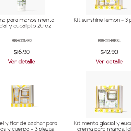
ma para manos menta
Kit sunshine lemon - 3 
cial y eucalipto 20 oz
B18HCGME2
B18H25HBBSL
$16.90
$42.90
Ver detalle
Ver detalle
iel y flor de azahar para
Kit menta glacial y euca
s y cuerpo - 3 piezas
crema para manos, ja