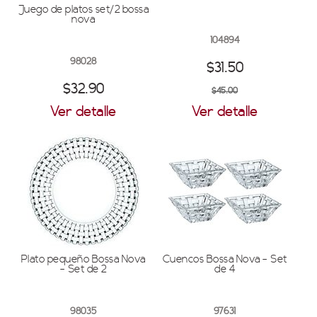
Juego de platos set/2 bossa
nova
104894
98028
$31.50
$32.90
$45.00
Ver detalle
Ver detalle
Plato pequeño Bossa Nova
Cuencos Bossa Nova - Set
- Set de 2
de 4
98035
97631