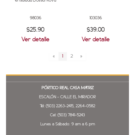
ensalada Bossa Nova
98036
103036
$25.90
$39.00
Ver detalle
Ver detalle
«
1
2
»
PÓRTICO REAL
CASA MATRIZ
ESCALÓN - CALLE EL MIRADOR
Tel: (503) 2263-2415, 2264-0582
Cel: (503) 7841-5243
Lunes a Sábado: 9 am a 6 pm