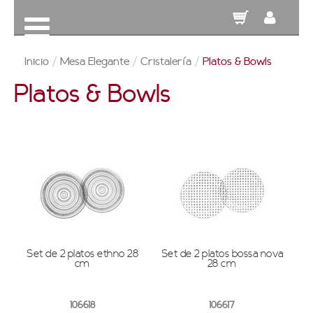
Inicio
/
Mesa Elegante
/
Cristalería
/
Platos & Bowls
Platos & Bowls
Set de 2 platos ethno 28
Set de 2 platos bossa nova
cm
28 cm
106618
106617