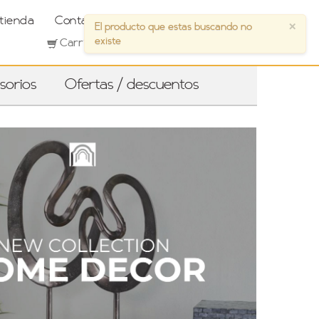
 tienda
Contáctanos
Bodas Pórtico Real
Carrito
Iniciar sesión | Registro
(0)
sorios
Ofertas / descuentos