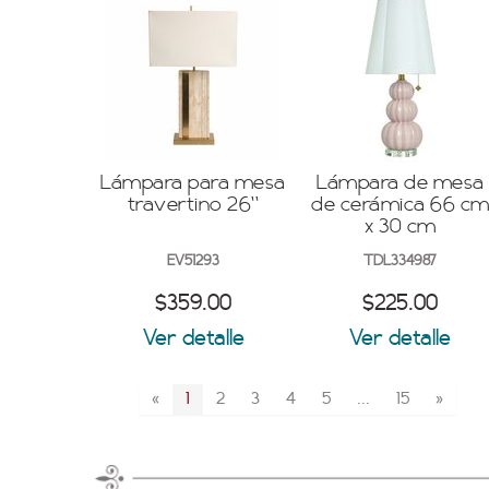
Lámpara para mesa
Lámpara de mesa
travertino 26''
de cerámica 66 c
x 30 cm
EV51293
TDL334987
$359.00
$225.00
Ver detalle
Ver detalle
«
1
2
3
4
5
...
15
»