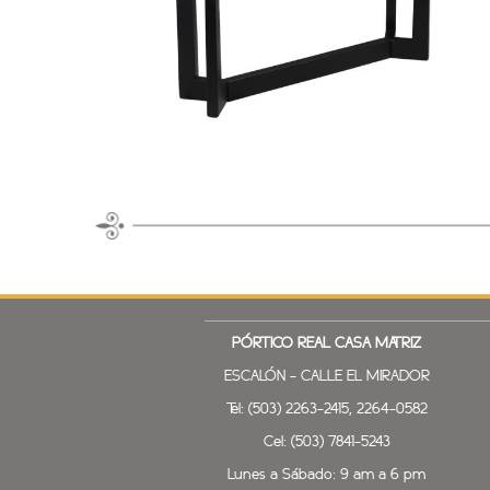
PÓRTICO REAL
CASA MATRIZ
ESCALÓN - CALLE EL MIRADOR
Tel: (503) 2263-2415, 2264-0582
Cel: (503) 7841-5243
Lunes a Sábado: 9 am a 6 pm