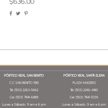
$636.00
PÓRTICO REAL SAN BENITO
PÓRTICO REAL SANTA ELENA
C.C SAN BENITO 580
PLAZA MADERO
Tel: (503) 2263-5462
Tel: (503) 2246-4861
Cel: (503) 7841-6889
Cel: (503) 7841-5339
Lunes a Sábado: 9 am a 6 pm
Lunes a Sábado: 9 am a 6 pm