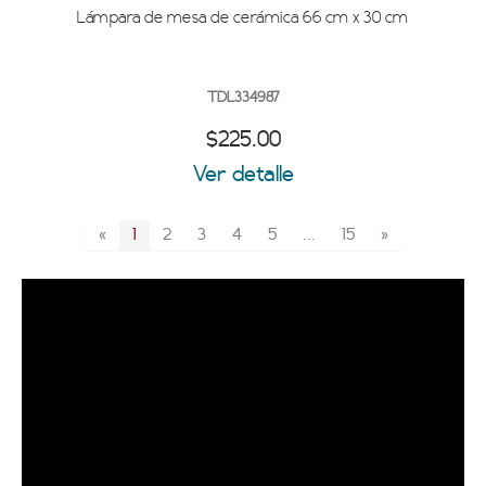
Lámpara de mesa de cerámica 66 cm x 30 cm
TDL334987
$225.00
Ver detalle
«
1
2
3
4
5
...
15
»