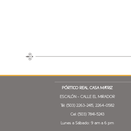
PÓRTICO REAL
CASA MATRIZ
ESCALÓN - CALLE EL MIRADOR
Tel: (503) 2263-2415, 2264-0582
Cel: (503) 7841-5243
Lunes a Sábado: 9 am a 6 pm