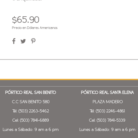
$65.90
Precio en Dólares Americanos
PÓRTICO REAL SAN BENITO
PÓRTICO REAL SANTA ELENA
C.C SAN BENITO 580
PLAZA MADERO
Tel: (503) 2263-5462
Tel: (503) 2246-4861
Cel: (503) 7841-6889
Cel: (503) 7841-5339
Lunes a Sábado: 9 am a 6 pm
Lunes a Sábado: 9 am a 6 pm