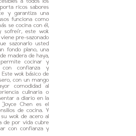
cesibles a todos los
porta ricos sabores
e y garantiza una
usos funciona como
ás se cocina con él,
y sofreír, este wok
 viene pre-sazonado
que sazonarlo usted
n fondo plano, una
de madera de haya,
 permite cocinar y
s con confianza y
 Este wok básico de
asero, con un mango
mayor comodidad al
iencia culinaria o
ntar a diario en la
e Joyce Chen es el
silios de cocina. Y
 su wok de acero al
a de por vida cubre
nar con confianza y