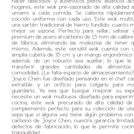
hacer deliciosos y auténticos platos asiáticos ac
hogares, este wok pre-sazonado de alta calidad a
umami a cada comida. Se calienta rápidament
cocción uniforme con cada uso. Este wok multi
una sartén tradicional de hierro fundido: cuanto m
mejor se sazona. Perfecto para sellar, saltear 
premium de acero al carbono de 1,5 mm de calibre
de fábrica, eliminando las molestias de tener 
mismo. Además, este versátil wok cuenta con u
amplia cubeta de 35 cm y un mango ergonómico 
además de un robusto asa auxiliar, lo que le
transferir grandes cantidades de alimento
comodidad. ¿Le falta espacio de almacenamiento?
Joyce Chen fue diseñado pensando en el chef c
extraíble y un orificio para colgarlo para 
guardarlo. Ya sea que busque mejorar su exper
necesite un wok multiusos diseñado para experime
cocina, este wok precurado de alta calidad d
complemento perfecto para su colección de uten
sepa que si alguna vez tiene algún problema con
carbono de Joyce Chen, nuestra garantía limitad
defectos de fabricación, lo que le permite coci
tranquilidad.