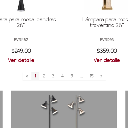
ra para mesa leandras
Lámpara para me
26''
travertino 26''
EV51462
EV51293
$249.00
$359.00
Ver detalle
Ver detalle
«
1
2
3
4
5
...
15
»