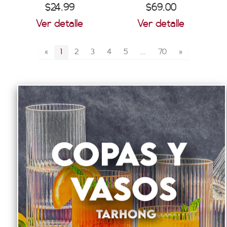
$24.99
$69.00
Ver detalle
Ver detalle
«
1
2
3
4
5
...
70
»