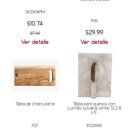
SK2304PM
F06
$10.74
$29.99
$17.90
Ver detalle
Ver detalle
Tabla de charcuteria
Tabla para quesos con
cuchillo sylvana white S/2 8
x 6''
F27
EV23543