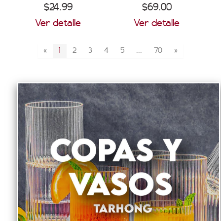
$24.99
$69.00
Ver detalle
Ver detalle
«
1
2
3
4
5
...
70
»