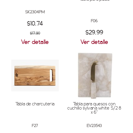
SK2304PM
F06
$10.74
$29.99
$17.90
Ver detalle
Ver detalle
Tabla de charcuteria
Tabla para quesos con
cuchillo sylvana white S/2 8
x 6''
F27
EV23543