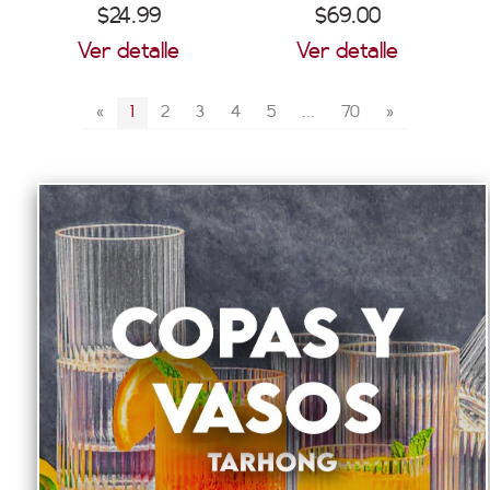
$24.99
$69.00
Ver detalle
Ver detalle
«
1
2
3
4
5
...
70
»