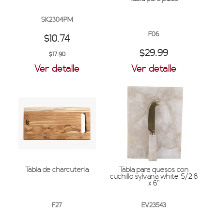
SK2304PM
F06
$10.74
$29.99
$17.90
Ver detalle
Ver detalle
Tabla de charcuteria
Tabla para quesos con
cuchillo sylvana white S/2 8
x 6''
F27
EV23543